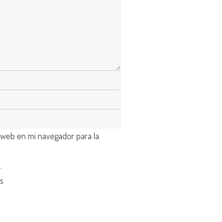
 web en mi navegador para la
d
.
os