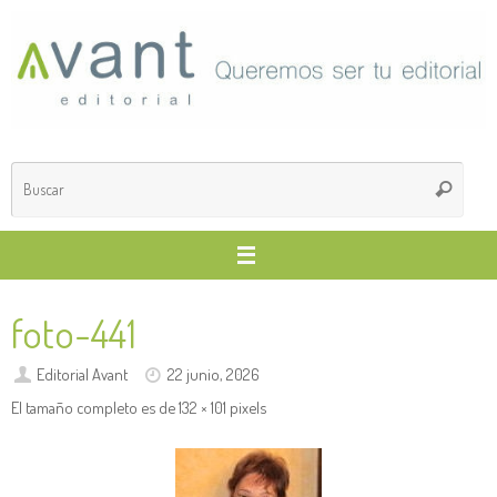
Saltar
al
contenido
Búsq
Buscar
para
foto-441
Editorial Avant
22 junio, 2026
El tamaño completo es de
132 × 101
pixels