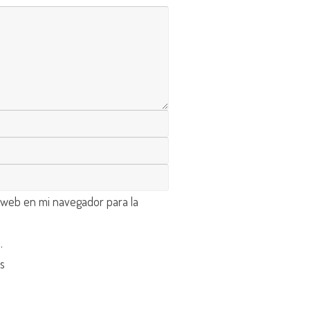
 web en mi navegador para la
d
.
os