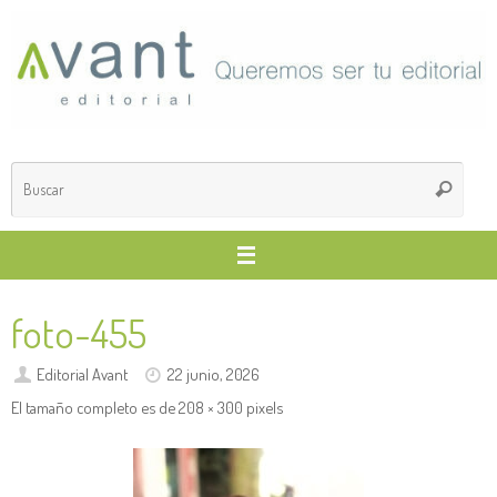
Saltar
al
contenido
Búsq
Buscar
para
foto-455
Editorial Avant
22 junio, 2026
El tamaño completo es de
208 × 300
pixels