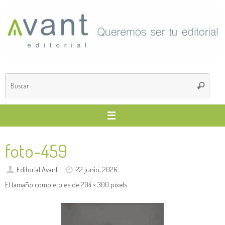
Saltar
al
contenido
Búsq
Buscar
para
foto-459
Editorial Avant
22 junio, 2026
El tamaño completo es de
204 × 300
pixels