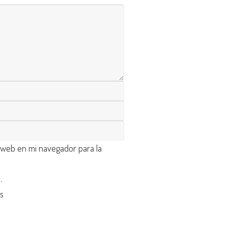
 web en mi navegador para la
d
.
os