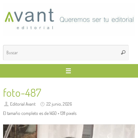
Saltar
al
contenido
Búsq
Buscar
para
foto-487
Editorial Avant
22 junio, 2026
El tamaño completo es de
1450 × 1311
pixels