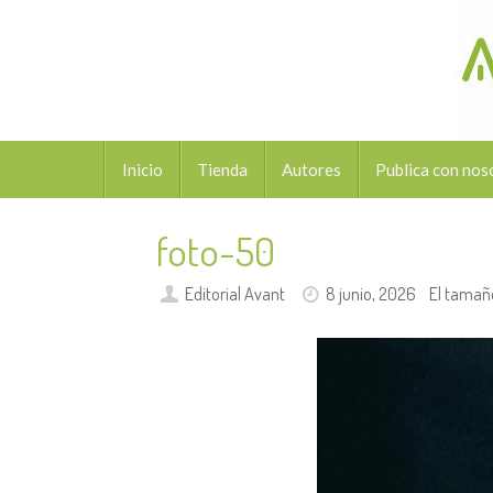
Saltar
al
contenido
Saltar
Inicio
Tienda
Autores
Publica con nos
al
contenido
foto-50
Editorial Avant
8 junio, 2026
El tamañ