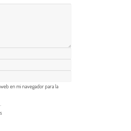
 web en mi navegador para la
d
.
os