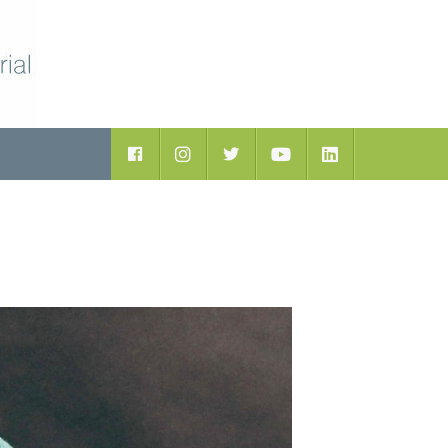
ductos
Facebook
Instagram
Twitter
Youtube
LinkedIn