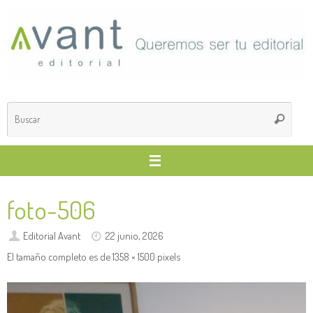
Saltar
al
contenido
Búsq
Buscar
para
foto-506
Editorial Avant
22 junio, 2026
El tamaño completo es de
1358 × 1500
pixels