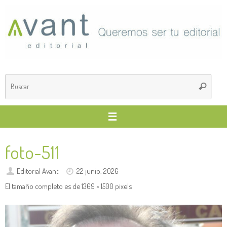
Saltar
al
contenido
Búsq
Buscar
para
foto-511
Editorial Avant
22 junio, 2026
El tamaño completo es de
1369 × 1500
pixels