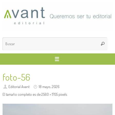
Saltar
al
contenido
Búsq
Buscar
para
foto-56
Editorial Avant
18 mayo, 2026
El tamaño completo es de
2560 × 1705
pixels