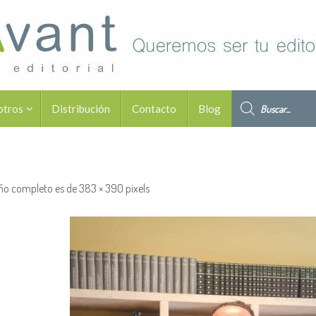
Búsqueda de pro
otros
Distribución
Contacto
Blog
ño completo es de
383 × 390
pixels