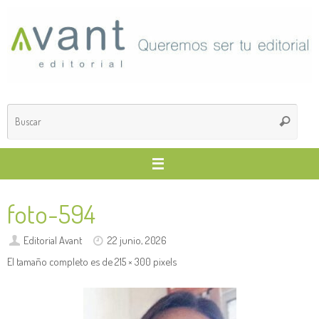
Saltar
al
contenido
Búsq
Buscar
para
foto-594
Editorial Avant
22 junio, 2026
El tamaño completo es de
215 × 300
pixels