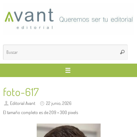
Saltar
al
contenido
Búsq
Buscar
para
foto-617
Editorial Avant
22 junio, 2026
El tamaño completo es de
209 × 300
pixels