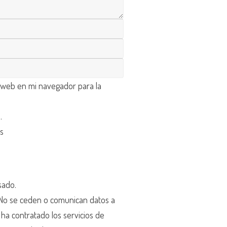
 web en mi navegador para la
d
.
os
sado.
o se ceden o comunican datos a
r ha contratado los servicios de