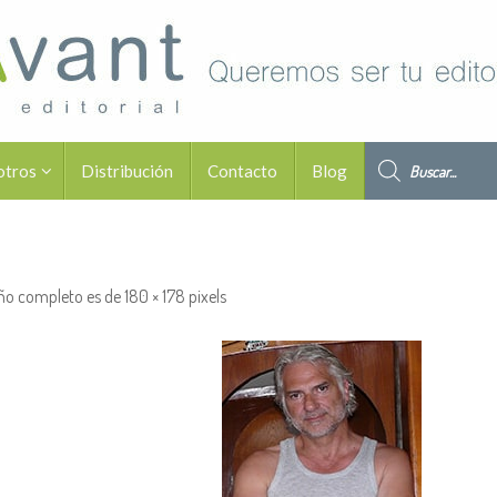
Búsqueda de pro
otros
Distribución
Contacto
Blog
ño completo es de
180 × 178
pixels