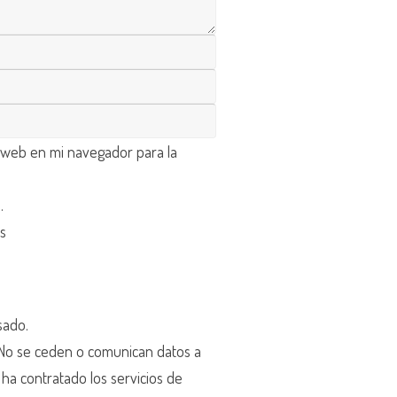
 web en mi navegador para la
d
.
os
sado.
o se ceden o comunican datos a
r ha contratado los servicios de