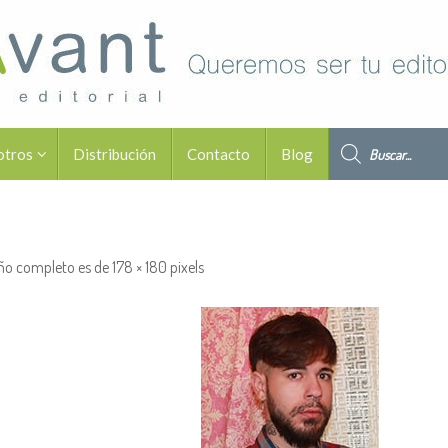
Búsqueda de pro
otros
Distribución
Contacto
Blog
ño completo es de
178 × 180
pixels