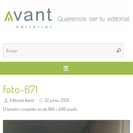
Saltar
al
contenido
Búsq
Buscar
para
foto-671
Editorial Avant
22 junio, 2026
El tamaño completo es de
960 × 1280
pixels