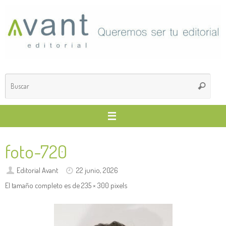
Saltar
al
contenido
Búsq
Buscar
para
foto-720
Editorial Avant
22 junio, 2026
El tamaño completo es de
235 × 300
pixels