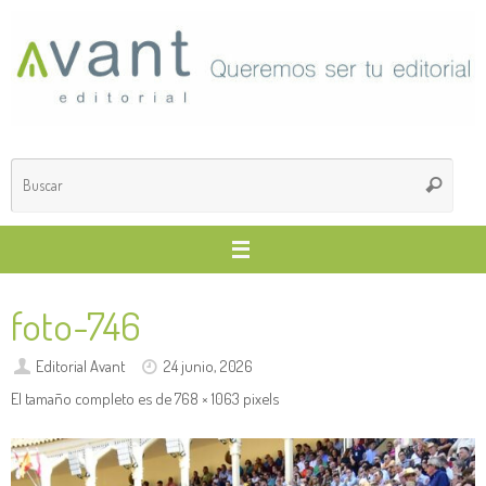
Saltar
al
contenido
Búsq
Buscar
para
foto-746
Editorial Avant
24 junio, 2026
El tamaño completo es de
768 × 1063
pixels