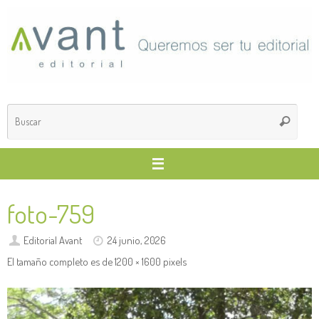
Saltar
al
contenido
Búsq
Buscar
para
foto-759
Editorial Avant
24 junio, 2026
El tamaño completo es de
1200 × 1600
pixels