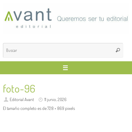
Saltar
al
contenido
Búsq
Buscar
para
foto-96
Editorial Avant
11 junio, 2026
El tamaño completo es de
728 × 869
pixels