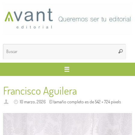
Saltar
al
contenido
Búsq
Buscar
para
Francisco Aguilera
10 marzo, 2026
El tamaño completo es de
542 × 724
pixels