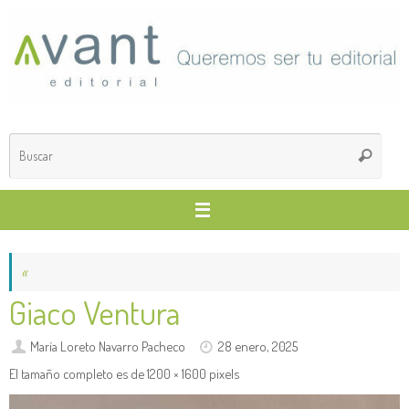
Saltar
al
contenido
Búsq
Buscar
para
«
Giaco Ventura
María Loreto Navarro Pacheco
28 enero, 2025
El tamaño completo es de
1200 × 1600
pixels