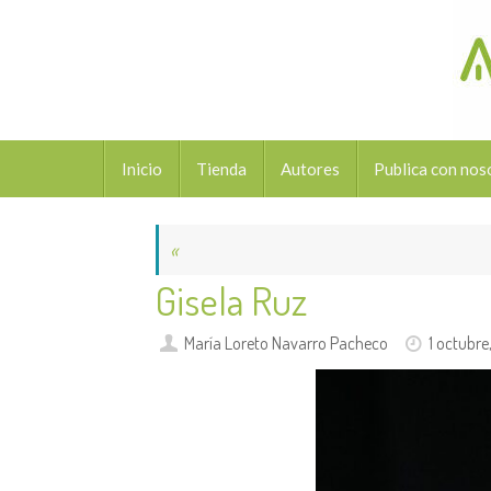
Saltar
al
contenido
Saltar
Inicio
Tienda
Autores
Publica con nos
al
contenido
«
Gisela Ruz
María Loreto Navarro Pacheco
1 octubre