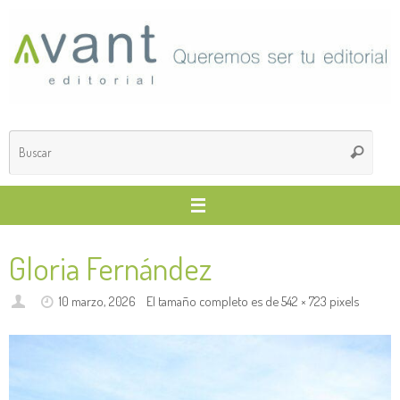
Saltar
al
contenido
Búsq
Buscar
para
Gloria Fernández
10 marzo, 2026
El tamaño completo es de
542 × 723
pixels