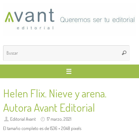
Saltar
al
contenido
Búsq
Buscar
para
Helen Flix. Nieve y arena.
Autora Avant Editorial
Editorial Avant
17 marzo, 2021
El tamaño completo es de
1536 × 2048
pixels