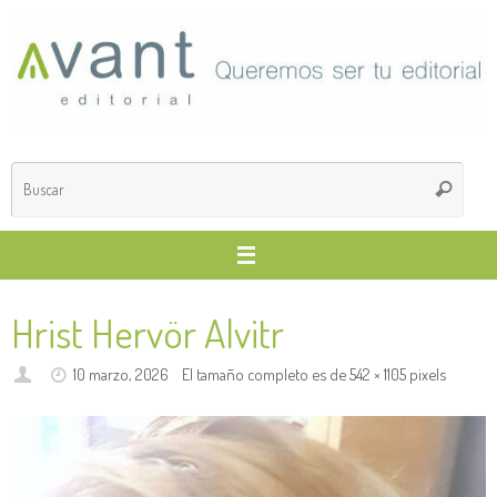
Saltar
al
contenido
Búsq
Buscar
para
Hrist Hervör Alvitr
10 marzo, 2026
El tamaño completo es de
542 × 1105
pixels