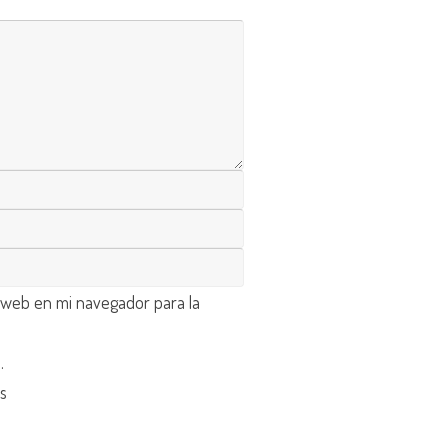
 web en mi navegador para la
d
.
os