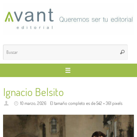
Saltar
al
contenido
Búsq
Buscar
para
Ignacio Belsito
10 marzo, 2026
El tamaño completo es de
542 × 361
pixels