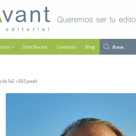
Búsqueda de pro
otros
Distribución
Contacto
Blog
s de
542 × 665
pixels