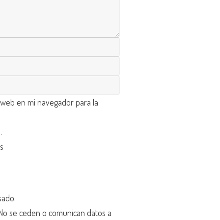
 web en mi navegador para la
d
.
os
sado.
o se ceden o comunican datos a