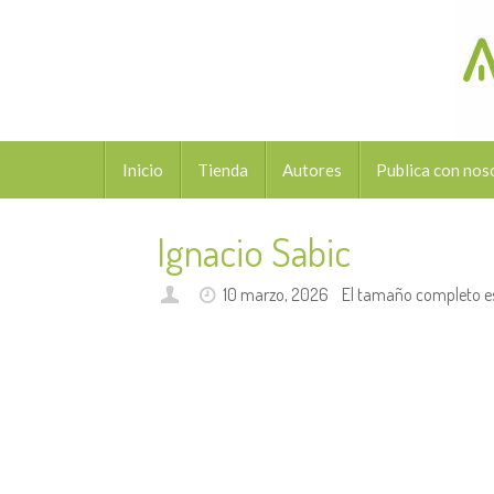
Saltar
al
contenido
Saltar
Inicio
Tienda
Autores
Publica con nos
al
contenido
Ignacio Sabic
10 marzo, 2026
El tamaño completo e