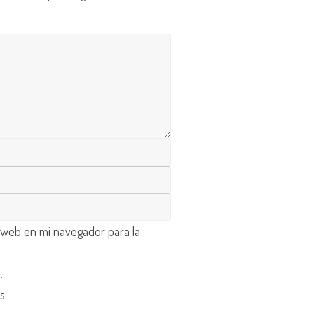
 web en mi navegador para la
d
.
os