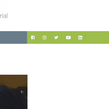
ductos
Facebook
Instagram
Twitter
Youtube
LinkedIn