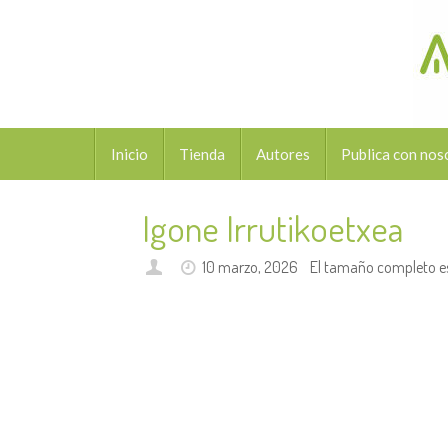
Saltar
al
contenido
Saltar
Inicio
Tienda
Autores
Publica con nos
al
contenido
Igone Irrutikoetxea
10 marzo, 2026
El tamaño completo e