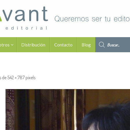
Búsqueda de pro
otros
Distribución
Contacto
Blog
s de
542 × 787
pixels