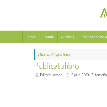
Saltar
al
contenido
Saltar
Inicio
Tienda
Autores
Publica con nos
al
contenido
«
Nueva Página Inicio
Publicatulibro
Editorial Avant
13 julio, 2019
El tamaño