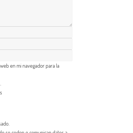
 web en mi navegador para la
d
.
os
sado.
o se ceden o comunican datos a