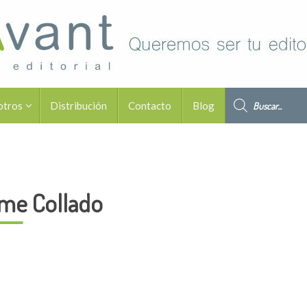
Búsqueda de pro
otros
Distribución
Contacto
Blog
me Collado