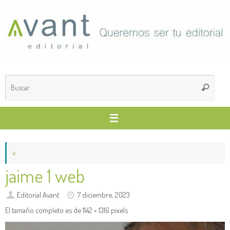
Saltar
al
contenido
Búsq
Buscar
para
«
jaime 1 web
Editorial Avant
7 diciembre, 2023
El tamaño completo es de
1142 × 1316
pixels