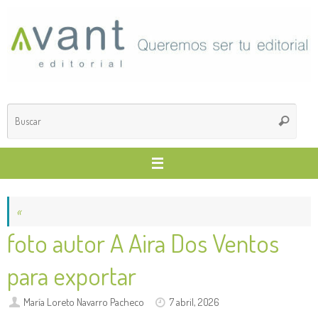
Saltar
al
contenido
Búsq
Buscar
para
«
foto autor A Aira Dos Ventos
para exportar
María Loreto Navarro Pacheco
7 abril, 2026