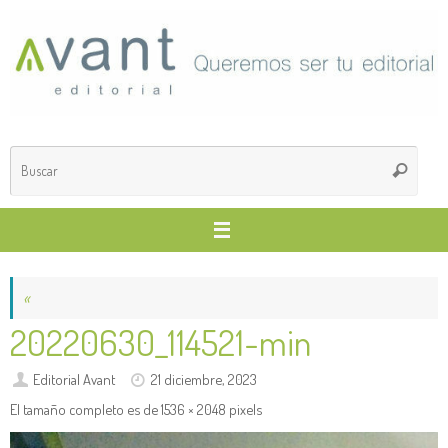
Saltar
al
contenido
Búsq
Buscar
para
«
20220630_114521-min
Editorial Avant
21 diciembre, 2023
El tamaño completo es de
1536 × 2048
pixels