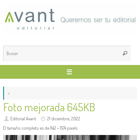
Saltar
al
contenido
Búsq
Buscar
para
«
Foto mejorada 645KB
Editorial Avant
21 diciembre, 2022
El tamaño completo es de
1142 × 1574
pixels