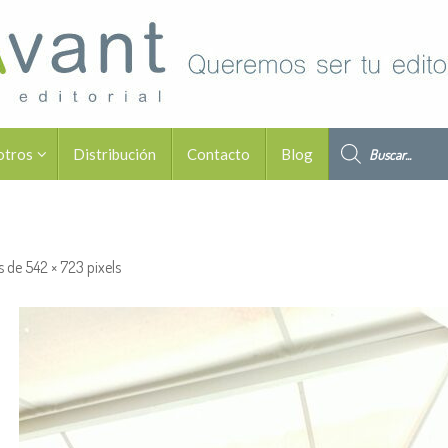
Búsqueda de pro
otros
Distribución
Contacto
Blog
s de
542 × 723
pixels