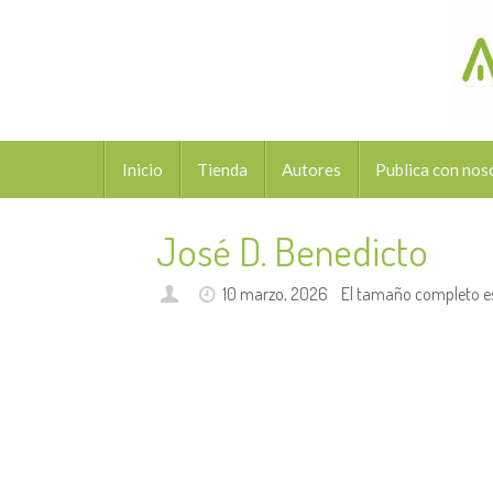
Saltar
al
contenido
Saltar
Inicio
Tienda
Autores
Publica con nos
al
contenido
José D. Benedicto
10 marzo, 2026
El tamaño completo e