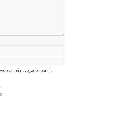
 web en mi navegador para la
d
.
os