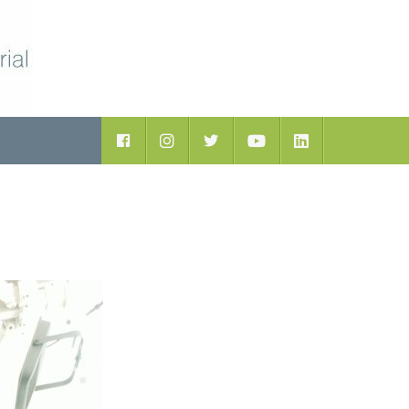
ductos
Facebook
Instagram
Twitter
Youtube
LinkedIn