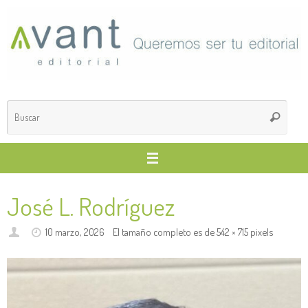
Saltar
al
contenido
Búsq
Buscar
para
José L. Rodríguez
10 marzo, 2026
El tamaño completo es de
542 × 715
pixels