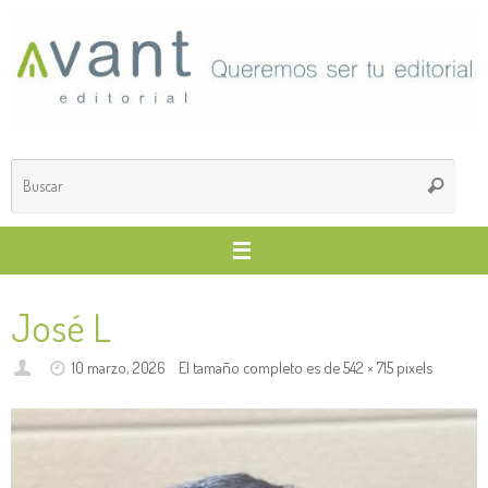
Saltar
al
contenido
Búsq
Buscar
para
José L
10 marzo, 2026
El tamaño completo es de
542 × 715
pixels