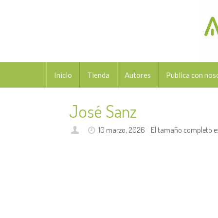
Saltar
al
contenido
Saltar
Inicio
Tienda
Autores
Publica con nos
al
contenido
José Sanz
10 marzo, 2026
El tamaño completo e