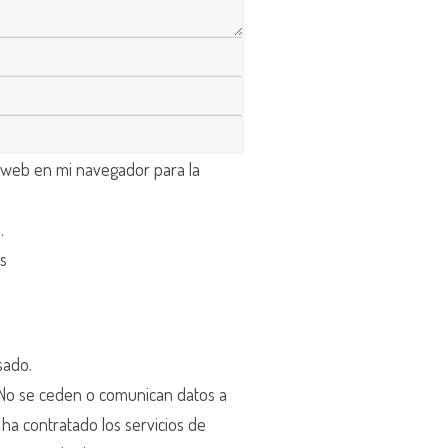
 web en mi navegador para la
d
.
os
sado.
o se ceden o comunican datos a
r ha contratado los servicios de