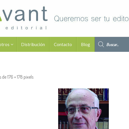
Búsqueda de pro
otros
Distribución
Contacto
Blog
s de
176 × 178
pixels