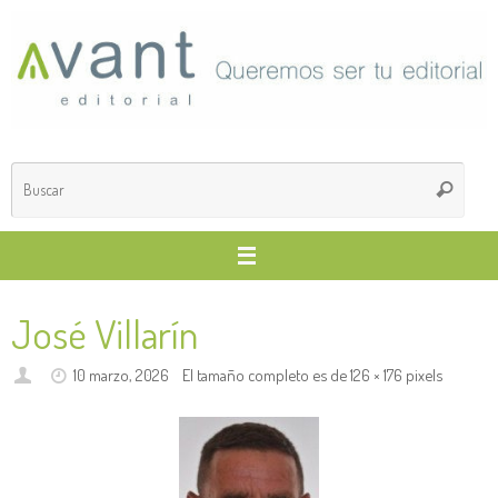
Saltar
al
contenido
Búsq
Buscar
para
José Villarín
10 marzo, 2026
El tamaño completo es de
126 × 176
pixels