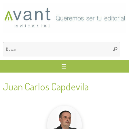
Saltar
al
contenido
Búsq
Buscar
para
Juan Carlos Capdevila