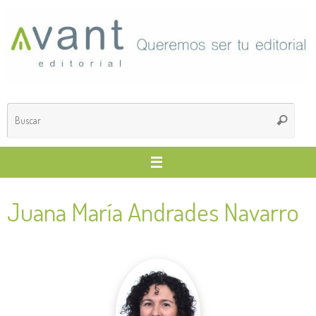
Saltar
al
contenido
Búsq
Buscar
para
Juana María Andrades Navarro