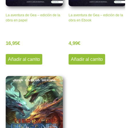
La aventura de Gea – edición de la
La aventura de Gea – edición de la
obra en papel
obra en Ebook
16,95
€
4,99
€
Añadir al carrito
Añadir al carrito