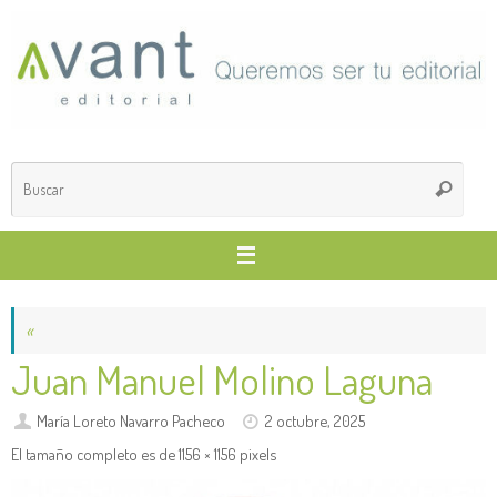
Saltar
al
contenido
Búsq
Buscar
para
«
Juan Manuel Molino Laguna
María Loreto Navarro Pacheco
2 octubre, 2025
El tamaño completo es de
1156 × 1156
pixels