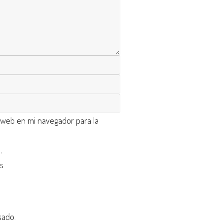
 web en mi navegador para la
d
.
os
sado.