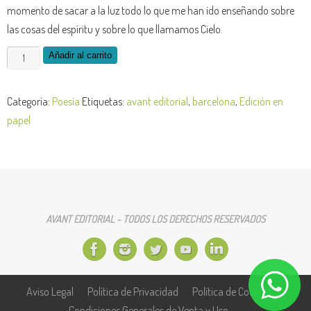
momento de sacar a la luz todo lo que me han ido enseñando sobre
las cosas del espíritu y sobre lo que llamamos Cielo.
Alma
Añadir al carrito
y
cuerpo,
Categoría:
Poesía
Etiquetas:
avant editorial
,
barcelona
,
Edición en
cuerpo
papel
y
alma
-
obra
en
AVANT EDITORIAL - TODOS LOS DERECHOS RESERVADOS
Ebook
cantidad
Aviso Legal
Política de Privacidad
Política de Cookies
Condiciones Generales de Venta y Uso