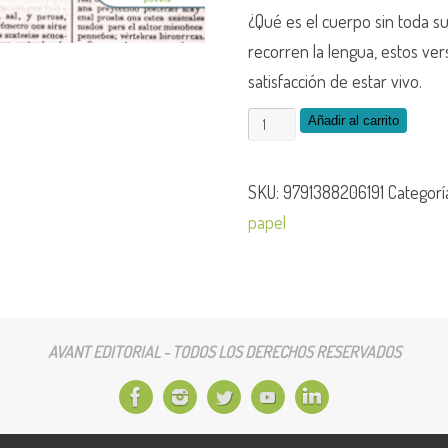
¿Qué es el cuerpo sin toda 
recorren la lengua, estos ver
satisfacción de estar vivo.
Anatomía
Añadir al carrito
cantidad
SKU:
9791388206191
Categorí
papel
AVANT EDITORIAL - TODOS LOS DERECHOS RESERVADOS