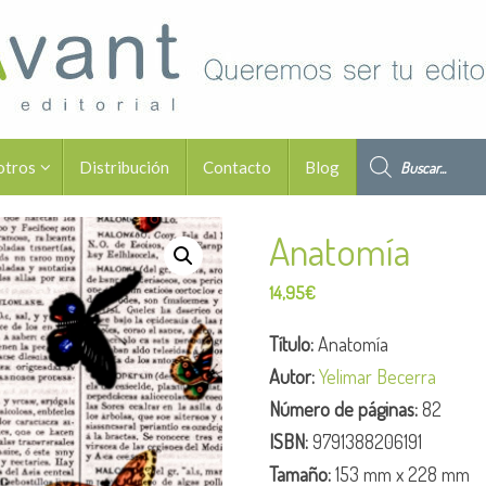
Búsqueda de pro
otros
Distribución
Contacto
Blog
Anatomía
14,95
€
Título:
Anatomía
Autor:
Yelimar Becerra
Número de páginas:
82
ISBN:
9791388206191
Tamaño:
153 mm x 228 mm