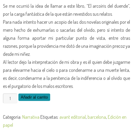
Se me ocurrió la idea de llamar a este libro, “El arcoíris del duende”,
por la carga fantástica de la que están revestidos sus relatos.
Para nada intento hacer un acopio de las dos novelas originales por el
mero hecho de exhumarlas o sacarlas del olvido, pero sí intento de
alguna forma aportar mi particular punto de vista, entre otras
razones, porque la providencia me dotó de una imaginación precoz ya
desde mi niñez.
Al lector dejo la interpretación de mi obra y es él quien debe juzgarme
para elevarme hacia el cielo o para condenarme a una muerte lenta,
es decir, condenarme a la penitencia de la indiferencia o al olvido que
es el purgatorio de los malos escritores.
El
Añadir al carrito
arcoíris
del
Categoría:
Narrativa
Etiquetas:
avant editorial
,
barcelona
,
Edición en
duende
papel
-